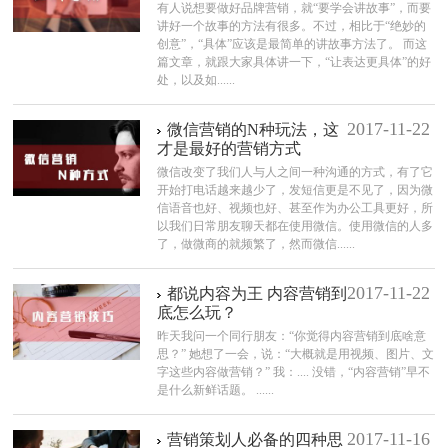
有人说想要做好品牌营销，就“要学会讲故事”，而要
讲好一个故事的方法有很多。不过，相比于“绝妙的
创意”，“具体”应该是最简单的讲故事方法了。 而这
篇文章，就跟大家具体讲一下，“让表达更具体”的好
处，以及如......
2017-11-22
微信营销的N种玩法，这
才是最好的营销方式
微信改变了我们人与人之间一种沟通的方式，有了它
开始打电话越来越少了，发短信更是不见了，因为微
信语音也好、视频也好、甚至作为办公工具更好，所
以我们日常朋友聊天都在使用微信。使用微信的人多
了，做微商的就频繁了，然而微信......
2017-11-22
都说内容为王 内容营销到
底怎么玩？
昨天我问一个同行朋友：“你觉得内容营销到底啥意
思？” 她想了一会，说：“大概就是用视频、图片、文
字这些内容做营销？” 我：.... 没错，“内容营销”早不
是什么新鲜话题。 ......
2017-11-16
营销策划人必备的四种思