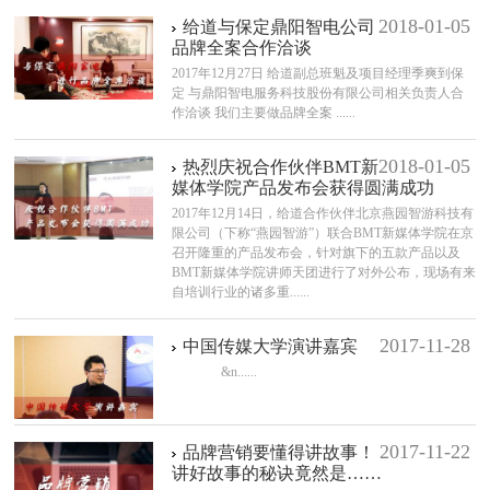
2018-01-05
给道与保定鼎阳智电公司
品牌全案合作洽谈
2017年12月27日 给道副总班魁及项目经理季爽到保
定 与鼎阳智电服务科技股份有限公司相关负责人合
作洽谈 我们主要做品牌全案 ......
2018-01-05
热烈庆祝合作伙伴BMT新
媒体学院产品发布会获得圆满成功
2017年12月14日，给道合作伙伴北京燕园智游科技有
限公司（下称“燕园智游”）联合BMT新媒体学院在京
召开隆重的产品发布会，针对旗下的五款产品以及
BMT新媒体学院讲师天团进行了对外公布，现场有来
自培训行业的诸多重......
2017-11-28
中国传媒大学演讲嘉宾
&n......
2017-11-22
品牌营销要懂得讲故事！
讲好故事的秘诀竟然是……